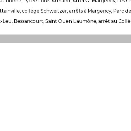
bonne, Lycée Louis Armand, Arrêts à Margency, Les Chal
tainville, collège Schweitzer, arrêts à Margency, Parc des
nt-Leu, Bessancourt, Saint Ouen L’aumône, arrêt au Coll