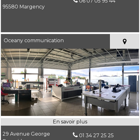
06 07 05 95 44
95580 Margency
Oceany communication
29 Avenue George
01 34 27 25 25