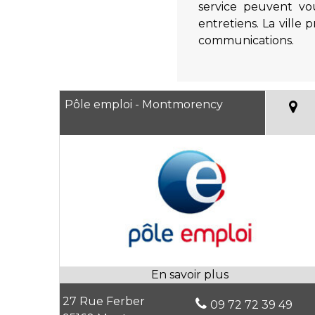
service peuvent vou
entretiens. La ville
communications.
Pôle emploi - Montmorency
27 Rue Ferber
09 72 72 39 49