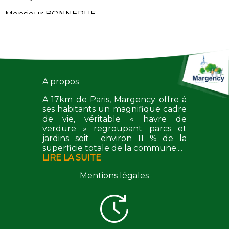
Monsieur BONNERUE
Monsieur MAILLARD
Pharmacie
Madame SERVENTI
A propos
Psychologues – Cliniciennes
A 17km de Paris, Margency offre à
Madame CARDOT Jackie
ses habitants un magnifique cadre
de vie, véritable « havre de
Réflexologue Plantaire
verdure » regroupant parcs et
jardins soit environ 11 % de la
Madame MANZANO
superficie totale de la commune....
Secrétariat Médical
LIRE LA SUITE
D.P.M.A Esculape Services
Mentions légales