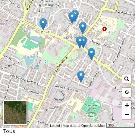
+
−
300 m
Leaflet
| Map data: ©
OpenStreetMap
Tous