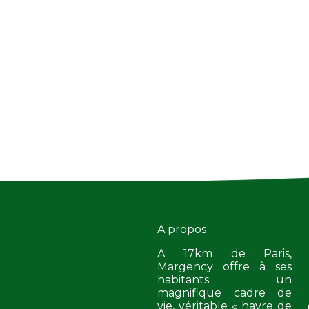
A propos
A 17km de Paris,
Margency offre à ses
habitants un
magnifique cadre de
vie, véritable « havre de