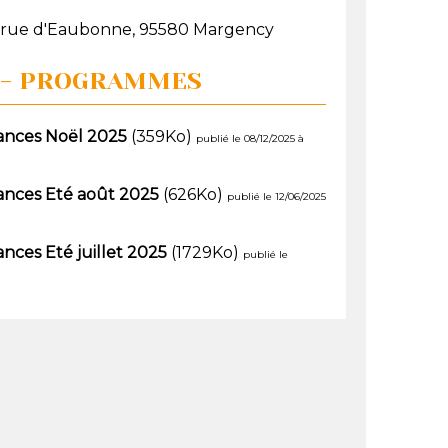
 rue d'Eaubonne, 95580 Margency
 - PROGRAMMES
ces Noël 2025
(359Ko)
publié le 08/12/2025 à
ces Eté août 2025
(626Ko)
publié le 12/06/2025
es Eté juillet 2025
(1729Ko)
publié le