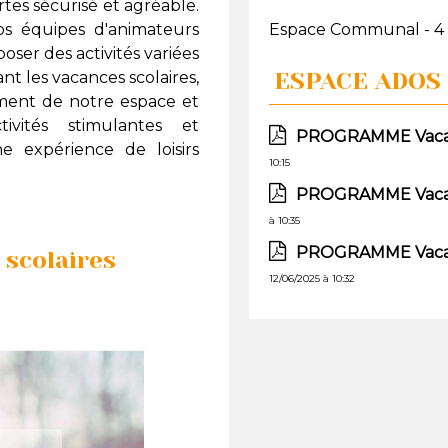
tes sécurisé et agréable.
s équipes d'animateurs
Espace Communal - 4
ser des activités variées
ESPACE ADOS
t les vacances scolaires,
ement de notre espace et
ivités stimulantes et
PROGRAMME Vacan
e expérience de loisirs
10:15
PROGRAMME Vacan
à 10:35
PROGRAMME Vacanc
 scolaires
12/06/2025 à 10:32