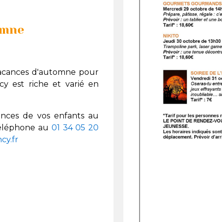
omne
acances d'automne pour
cy est riche et varié en
cances de vos enfants au
 téléphone au
01 34 05 20
cy.fr