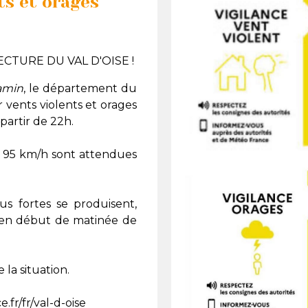
ts et orages
TURE DU VAL D'OISE !
amin
, le département du
r vents violents et orages
partir de 22h.
e 95 km/h sont attendues
us fortes se produisent,
 en début de matinée de
la situation.
.fr/fr/val-d-oise